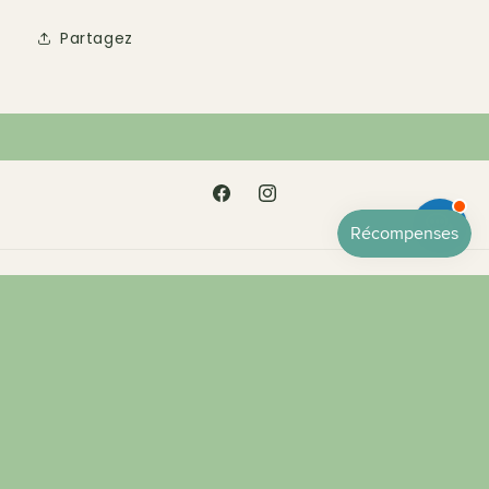
Partagez
Facebook
Instagram
Moyens
de
paiement
© 2026,
CERESSA
Commerce électronique propulsé par Shopify
Politique de remboursement
Politique de confidentialité
Conditions d’utilisation
Politique d’expédition
Coordonnées
Conditions générales de vente