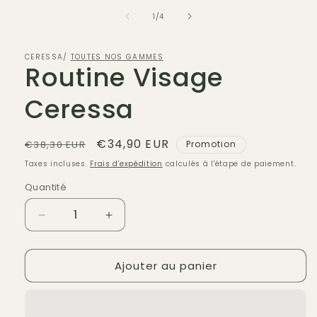
de
1
/
4
CERESSA/
TOUTES NOS GAMMES
Routine Visage
Ceressa
Prix
Prix
€34,90 EUR
€38,30 EUR
Promotion
habituel
promotionnel
Taxes incluses.
Frais d'expédition
calculés à l'étape de paiement.
Quantité
Réduire
Augmenter
la
la
quantité
quantité
Ajouter au panier
de
de
Routine
Routine
Visage
Visage
Ceressa
Ceressa